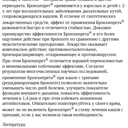
®
первоцвета. Бронхипрет
применяется у взрослых и детей с 2-
х лет при воспалительных заболеваниях дыхательных путей,
сопровождающихся кашлем. В отличие от синтетических
®
лекарственных средств, эффект от применения Бронхипрета
развивается быстро и отличается стойкостью. Доказано
®
преимущество эффективности Бронхипрета
и его более
ощутимое действие при бронхите по сравнению с другими
муколитическими препаратами. Лекарство оказывает
комплексное действие: противовоспалительное,
бронхорасширяющее, отхаркивающее и противовирусное.
®
При этом Бронхипрет
отличается хорошей переносимостью
и минимальными побочными эффектами. Согласно
результатам многочисленных научных исследований,
®
применение Бронхипрета
при кашле с хрипами
(рецидивирующем бронхите) позволило значительно
уменьшить число дней болезни, улучшить показатели
функции внешнего дыхания, повысить эффективность
лечения в 1,4 раза и при этом избежать назначения
антибиотиков. Обязательно поинтересуйтесь у своего врача,
®
может ли он включить Бронхипрет
в схему лечения кашля с
хрипами, если у вас возникла такая необходимость.
Литература: