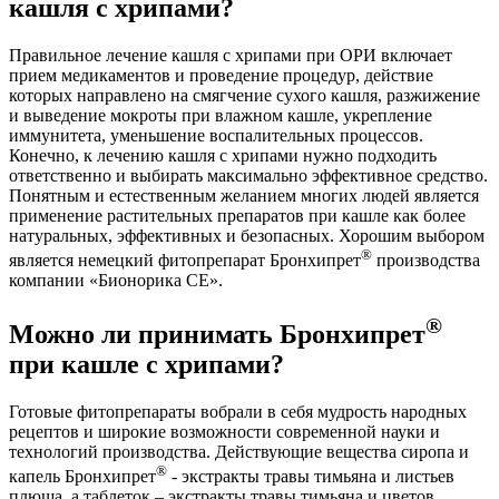
кашля с хрипами?
Правильное лечение кашля с хрипами при ОРИ включает
прием медикаментов и проведение процедур, действие
которых направлено на смягчение сухого кашля, разжижение
и выведение мокроты при влажном кашле, укрепление
иммунитета, уменьшение воспалительных процессов.
Конечно, к лечению кашля с хрипами нужно подходить
ответственно и выбирать максимально эффективное средство.
Понятным и естественным желанием многих людей является
применение растительных препаратов при кашле как более
натуральных, эффективных и безопасных. Хорошим выбором
®
является немецкий фитопрепарат Бронхипрет
производства
компании «Бионорика СЕ».
®
Можно ли принимать Бронхипрет
при кашле с хрипами?
Готовые фитопрепараты вобрали в себя мудрость народных
рецептов и широкие возможности современной науки и
технологий производства. Действующие вещества сиропа и
®
капель Бронхипрет
- экстракты травы тимьяна и листьев
плюща, а таблеток – экстракты травы тимьяна и цветов