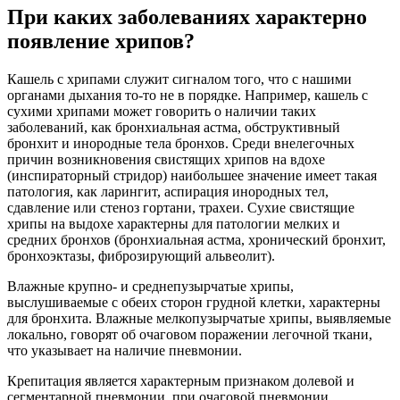
При каких заболеваниях характерно
появление хрипов?
Кашель с хрипами служит сигналом того, что с нашими
органами дыхания то-то не в порядке. Например, кашель с
сухими хрипами может говорить о наличии таких
заболеваний, как бронхиальная астма, обструктивный
бронхит и инородные тела бронхов. Среди внелегочных
причин возникновения свистящих хрипов на вдохе
(инспираторный стридор) наибольшее значение имеет такая
патология, как ларингит, аспирация инородных тел,
сдавление или стеноз гортани, трахеи. Сухие свистящие
хрипы на выдохе характерны для патологии мелких и
средних бронхов (бронхиальная астма, хронический бронхит,
бронхоэктазы, фиброзирующий альвеолит).
Влажные крупно- и среднепузырчатые хрипы,
выслушиваемые с обеих сторон грудной клетки, характерны
для бронхита. Влажные мелкопузырчатые хрипы, выявляемые
локально, говорят об очаговом поражении легочной ткани,
что указывает на наличие пневмонии.
Крепитация является характерным признаком долевой и
сегментарной пневмонии, при очаговой пневмонии