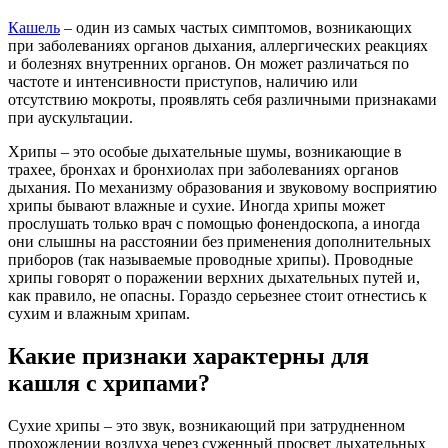
Кашель
– один из самых частых симптомов, возникающих
при заболеваниях органов дыхания, аллергических реакциях
и болезнях внутренних органов. Он может различаться по
частоте и интенсивности приступов, наличию или
отсутствию мокроты, проявлять себя различными признаками
при аускультации.
Хрипы – это особые дыхательные шумы, возникающие в
трахее, бронхах и бронхиолах при заболеваниях органов
дыхания. По механизму образования и звуковому восприятию
хрипы бывают влажные и сухие. Иногда хрипы может
прослушать только врач с помощью фонендоскопа, а иногда
они слышны на расстоянии без применения дополнительных
приборов (так называемые проводные хрипы). Проводные
хрипы говорят о поражении верхних дыхательных путей и,
как правило, не опасны. Гораздо серьезнее стоит отнестись к
сухим и влажным хрипам.
Какие признаки характерны для
кашля с хрипами?
Сухие хрипы – это звук, возникающий при затрудненном
прохождении воздуха через суженный просвет дыхательных