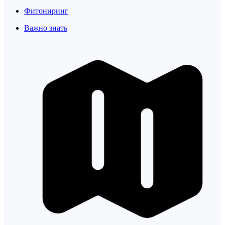
Фитониринг
Важно знать