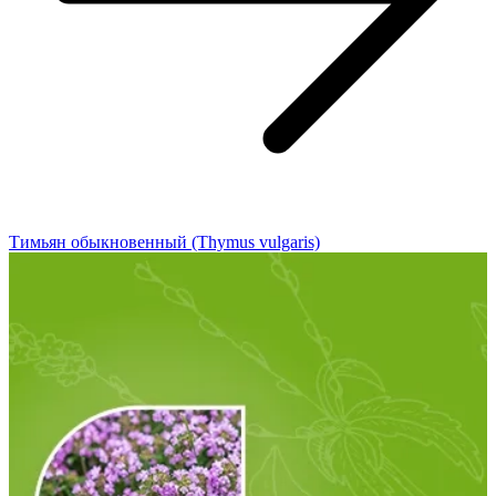
Тимьян обыкновенный (Thymus vulgaris)