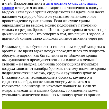
путей. Важное значение в
диагностике сухих свистящих
хрипов
отводится их локализации по отношению к вдоху и
выдоху. Если сухие хрипы определяются на вдохе, они носят
название «стридор». Часто он указывает на внелегочное
происхождение сухих хрипов. Если же сухие хрипы
определяются на выдохе, можно подозревать патологию
мелких и средних бронхов. Иногда сухие хрипы исчезают при
дыхании через нос. Это говорит о том, что пациент здоров, а
причиной хрипов стало слишком сильное дыхание через рот.
Влажные хрипы обусловлены скоплением жидкой мокроты в
бронхах. Во время вдоха воздух проходит через эту жидкость,
образуя пузырьки, как бы вспенивая ее. Влажные хрипы
выслушиваются преимущественно на вдохе и в меньшей
степени – на выдохе. Величина образующихся пузырьков
воздуха зависит от калибра бронхов, поэтому влажные хрипы
подразделяются на мелко-, средне- и крупнопузырчатые.
Влажные хрипы, возникающие в бронхах крупного и
среднего калибра, после кашля могут уменьшаться в
количестве, но никогда не исчезают полностью. Если же
мокрота находится в мелких бронхах, то кашель не может
уменьшить количество влажных мелкопузырчатых хрипов.