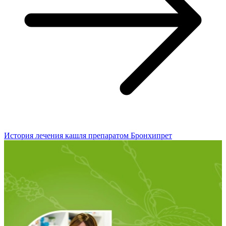
История лечения кашля препаратом Бронхипрет