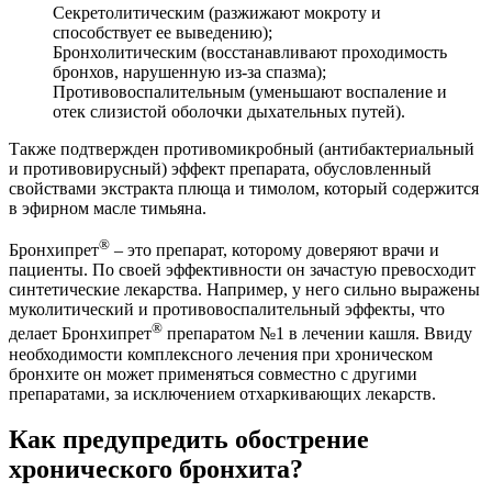
Секретолитическим (разжижают мокроту и
способствует ее выведению);
Бронхолитическим (восстанавливают проходимость
бронхов, нарушенную из-за спазма);
Противовоспалительным (уменьшают воспаление и
отек слизистой оболочки дыхательных путей).
Также подтвержден противомикробный (антибактериальный
и противовирусный) эффект препарата, обусловленный
свойствами экстракта плюща и тимолом, который содержится
в эфирном масле тимьяна.
®
Бронхипрет
– это препарат, которому доверяют врачи и
пациенты. По своей эффективности он зачастую превосходит
синтетические лекарства. Например, у него сильно выражены
муколитический и противовоспалительный эффекты, что
®
делает Бронхипрет
препаратом №1 в лечении кашля. Ввиду
необходимости комплексного лечения при хроническом
бронхите он может применяться совместно с другими
препаратами, за исключением отхаркивающих лекарств.
Как предупредить обострение
хронического бронхита?