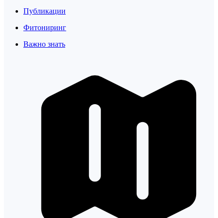
Публикации
Фитониринг
Важно знать