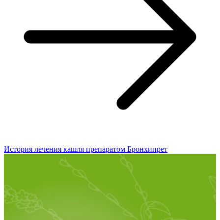
История лечения кашля препаратом Бронхипрет