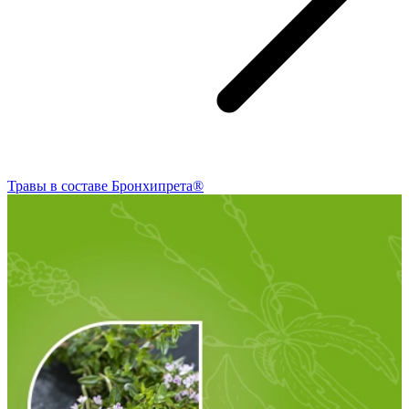
Травы в составе Бронхипрета®