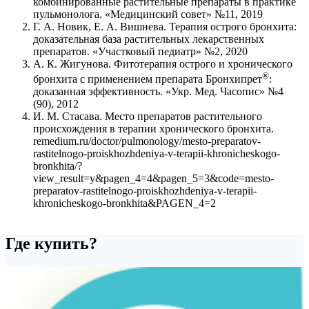
комбинированные растительные препараты в практике
пульмонолога. «Медицинский совет» №11, 2019
Г. А. Новик, Е. А. Вишнева. Терапия острого бронхита:
доказательная база растительных лекарственных
препаратов. «Участковый педиатр» №2, 2020
А. К. Жигунова. Фитотерапия острого и хронического
®
бронхита с применением препарата Бронхипрет
:
доказанная эффективность. «Укр. Мед. Часопис» №4
(90), 2012
И. М. Стасава. Место препаратов растительного
происхождения в терапии хронического бронхита.
remedium.ru/doctor/pulmonology/mesto-preparatov-
rastitelnogo-proiskhozhdeniya-v-terapii-khronicheskogo-
bronkhita/?
view_result=y&pagen_4=4&pagen_5=3&code=mesto-
preparatov-rastitelnogo-proiskhozhdeniya-v-terapii-
khronicheskogo-bronkhita&PAGEN_4=2
Где купить?