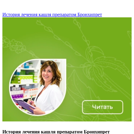
История лечения кашля препаратом Бронхипрет
История лечения кашля препаратом Бронхипрет