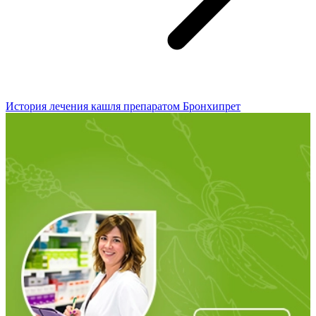
История лечения кашля препаратом Бронхипрет